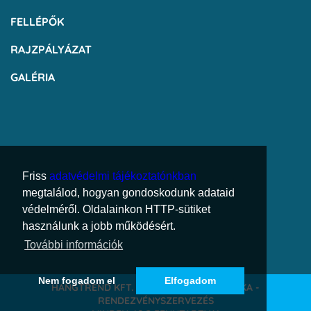
FELLÉPŐK
RAJZPÁLYÁZAT
GALÉRIA
Friss
adatvédelmi tájékoztatónkban
megtalálod, hogyan gondoskodunk adataid
védelméről. Oldalainkon HTTP-sütiket
használunk a jobb működésért.
További információk
Nem fogadom el
Elfogadom
HANGTREND KFT. - RENDEZVÉNYTECHNIKA -
RENDEZVÉNYSZERVEZÉS