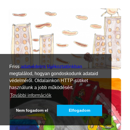
Friss
adatvédelmi tájékoztatónkban
megtalálod, hogyan gondoskodunk adataid
védelméről. Oldalainkon HTTP-sütiket
használunk a jobb működésért.
További információk
Nem fogadom el
Elfogadom