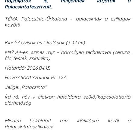
Rajzoljátok le, milyennek látjátok a
Palacsintafesztivált.
TÉMA:
Palacsinta-Űrkaland – palacsinták a csillagok
között!
Kinek? Ovisok és iskolások (3–14 év)
Mit? A4-es, színes rajz – bármilyen technikával (ceruza,
filc, festék, zsírkréta)
Határidő: 2026.04.13.
Hova? 5001 Szolnok Pf. 327.
Jelige: „Palacsinta”
Írd rá: név + életkor; hátoldalra szülő/kapcsolattartó
elérhetőség
Minden beküldött rajz kiállításra kerül a
Palacsintafesztiválon!