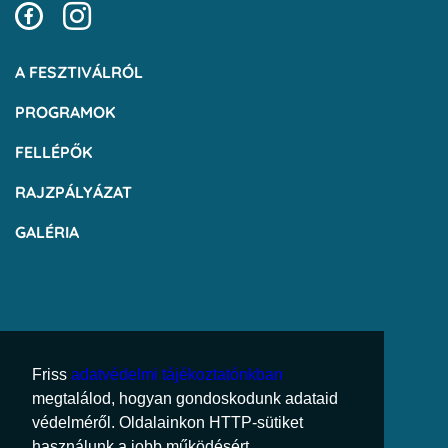
A FESZTIVÁLRÓL
PROGRAMOK
FELLÉPŐK
RAJZPÁLYÁZAT
GALÉRIA
Friss
adatvédelmi tájékoztatónkban
megtalálod, hogyan gondoskodunk adataid
védelméről. Oldalainkon HTTP-sütiket
használunk a jobb működésért.