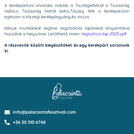
A kerékpártúra útvonala: indulás a Tiszaligetből,át a Tiszavirág
hídon,a Tiszavirág hídnál balra,Tószeg felé a kerékpárúton
egészen a tószegi kerékpárgyárig,és vissza.
Kérjuk munkánkat segítve regiztrációs lapotokat kinyomtatva
hozzátok a helyszínre. Letölthető innen:
regisztrcis-lap-2025.pdf
A részvevők között kiegészítőket és egy kerékpárt sorsolunk
ki.
info@palacsintafesztival.com
+36 30 310 6768