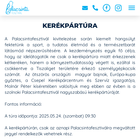
KERÉKPÁRTÚRA
A Palacsintafesztivál kivitelezése során kiemelt hangsúlyt
fektetünk a sport, a tudatos életmód és a természetbarát
látásmód népszerűsítésére. A kezdeményezés egyik fő célja,
hogy az idelátogatók ne csak a kerékpártúra miatt érkezzenek
kétkeréken, hanem a környezettudatosság végett is, ezáltal is
csökkentve a Tiszaliget területére érkező személygépkocsik
számát. Az ötszörös országúti magyar bajnok, Európa-kupa
győztes, a Csepel Kerékpárcentrum és Szervíz igazgatója,
Molnár Péter kíséretében valósítjuk meg ebben az évben is a
szolnoki Palacsintafesztivál nagyszabású kerékpártúráját.
Fontos információ:
A túra időpontja: 2025.05.24. (szombat) 09:30
A kerékpártúrán, csak az aznapi Palacsintafesztiválra megváltott
jegyel rendelkezők vehetnek rész.